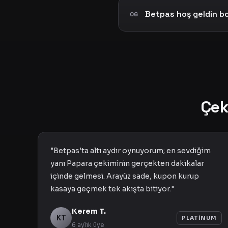
Betpas hoş geldin bo
06
Çek
"Betpas'ta altı aydır oynuyorum; en sevdiğim
yanı Papara çekiminin gerçekten dakikalar
içinde gelmesi. Arayüz sade, kupon kurup
kasaya geçmek tek akışta bitiyor."
Kerem T.
KT
PLATINUM
6 aylık üye