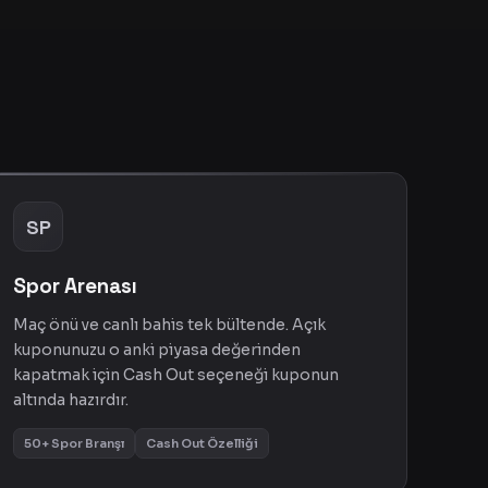
SP
Spor Arenası
Maç önü ve canlı bahis tek bültende. Açık
kuponunuzu o anki piyasa değerinden
kapatmak için Cash Out seçeneği kuponun
altında hazırdır.
50+ Spor Branşı
Cash Out Özelliği