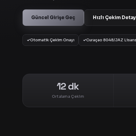
Güncel Girişe Geç
Hızlı Çekim Detay
✓
Otomatik Çekim Onayı
✓
Curaçao 8048/JAZ Lisans
12 dk
Ortalama Çekim