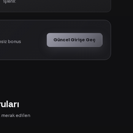
işlenir.
Güncel Girişe Geç
msiz bonus
uları
 merak edilen