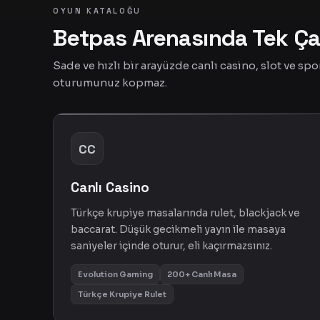
OYUN KATALOĞU
Betpas Arenasında Tek Çat
Sade ve hızlı bir arayüzde canlı casino, slot ve sp
oturumunuz kopmaz.
CC
Canlı Casino
Türkçe krupiye masalarında rulet, blackjack ve
baccarat. Düşük gecikmeli yayın ile masaya
saniyeler içinde oturur, eli kaçırmazsınız.
Evolution Gaming
200+ Canlı Masa
Türkçe Krupiye Rulet