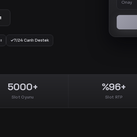
Onay
ı
ı
✓
7/24 Canlı Destek
5000+
%96+
Slot Oyunu
Slot RTP